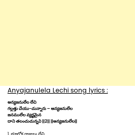
Anyajanulela Lechi song lyrics :
అన్యజనులేల లేచి
గల్లత్తు చేయు-చున్నారు – అన్యజనులేల
జనములేల వ్యర్థమైన
దాని తలంచుచున్నవి ||2|| ||అన్యజనులేల||
1. భూలోక రాజులు లేచి