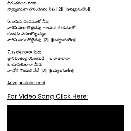
దిగంతముల వరకు
స్వాస్థ్యముగా నొసంగెదను నీకు ||2|| ||అన్యజనులేల||
6. ఇనుప దండముతో నీవు
వారిని నలుగగొట్టెదవు – ఇనుప దండముతో
కుండను పగులగొట్టునట్లు
వారిని పగులగొట్టెదవు ||2|| ||అన్యజనులేల||
7. ఓ రాజులారా మీరు
జ్ఞానవంతులై యుండుడి – ఓ రాజులారా
ఓ భూపతులారా మీరు
నాభోద నొందుడి నేడే ||2|| ||అన్యజనులేల||
Anyajanulela Lechi
For Video Song Click Here: