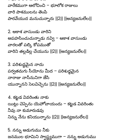
వారేకముగా ఆలోచించి – భూలోక రాజులు
వారి పాశములను తెంపి
పారవేయుద మనుచున్నారు ||2|| ||అన్యజనులేల||
2. ఆకాశ వాసుండు వారిని
అపహసించుచున్నాడు నవ్వి – ఆకాశ వాసుండు
వారలతో పల్కి కోపముతో
వారిని తల్లడిల్ల చేయును ||2|| ||అన్యజనులేల||
3. పరిశుద్ధమైన నాదు
పర్వతమగు సీయోను మీద – పరిశుద్ధమైన
నారాజు నాసీనునిగా జేసి
యున్నానని సెలవిచ్చెను ||2|| ||అన్యజనులేల||
4. కట్టడ వివరింతు నాకు
యిట్లు చెప్పెను యెహోవాయందు – కట్టడ వివరింతు
నీవు నా కుమారుడవు
నిన్ను నేను కనియున్నాను ||2|| ||అన్యజనులేల||
5. నన్ను అడుగుము నీకు
జనముల భూమిని స్వాస్థ్యముగా – నన్ను అడుగుము