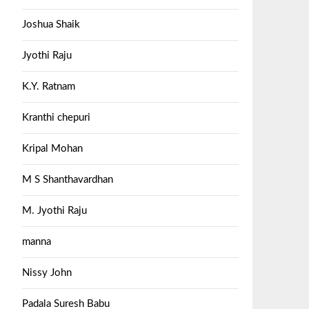
Joshua Shaik
Jyothi Raju
K.Y. Ratnam
Kranthi chepuri
Kripal Mohan
M S Shanthavardhan
M. Jyothi Raju
manna
Nissy John
Padala Suresh Babu