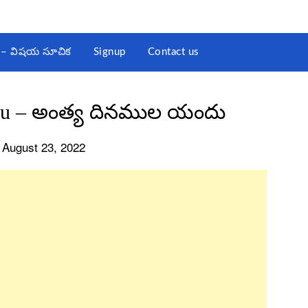
st – విషయ సూచిక
Signup
Contact us
ndu – అంత్య దినముల యందు
 August 23, 2022