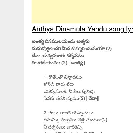
Anthya Dinamula Yandu song lyr
అంత్య దినములయందు ఆత్మను
మనుష్యులందరి మీద కుమ్మరించుమయా (2)
దేవా యవ్వనులకు దర్శనము
కలుగజేయుము (2) ||అంత్య||
1. కోతెంతో విస్తారము
కోసేడి వారు లేరు
యవ్వనులకు నీ పిలుపునిచ్చి
సేవకు తరలింపుము
(2) ||దేవా||
2. సౌలు లాంటి యవ్వనులు
దమస్కు మార్గము వెళ్లుచుండగా
(2)
నీ దర్శనము వారికిచ్చి