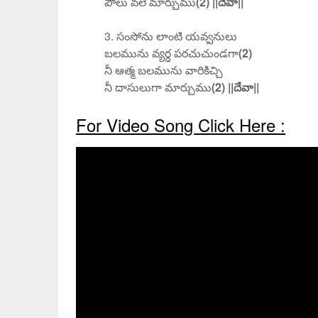
పౌలు వలె మార్చుము
(2) ||దేవా||
3. సంసోను లాంటి యవ్వనులు
బలమును వ్యర్ధ పరచుచుండగా
(2)
నీ ఆత్మ బలమును వారికిచ్చి
నీ దాసులుగా మార్చుము
(2) ||దేవా||
For Video Song Click Here :