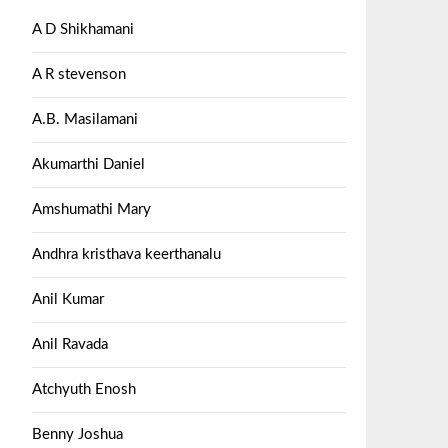
A D Shikhamani
A R stevenson
A.B. Masilamani
Akumarthi Daniel
Amshumathi Mary
Andhra kristhava keerthanalu
Anil Kumar
Anil Ravada
Atchyuth Enosh
Benny Joshua