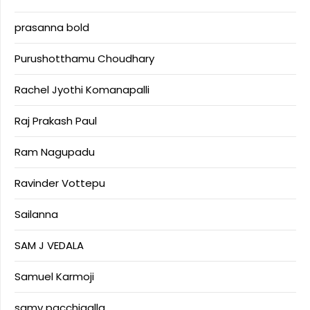
prasanna bold
Purushotthamu Choudhary
Rachel Jyothi Komanapalli
Raj Prakash Paul
Ram Nagupadu
Ravinder Vottepu
Sailanna
SAM J VEDALA
Samuel Karmoji
samy pacchigalla