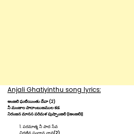
Anjali Ghatiyinthu song lyrics:
అంజలి ఘటియింతు దేవా (2)
నీ మంజుల పాదాంబుజముల కడ
నిరంజన మానస పరిమళ పుష్పాంజలి ||అంజలి||
1. పరమాత్మ నీ పాద సేవ
చిరజీవ సంద్రాన నావ
(2)