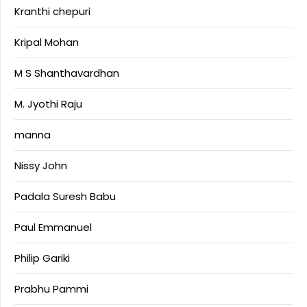
Kranthi chepuri
Kripal Mohan
M S Shanthavardhan
M. Jyothi Raju
manna
Nissy John
Padala Suresh Babu
Paul Emmanuel
Philip Gariki
Prabhu Pammi