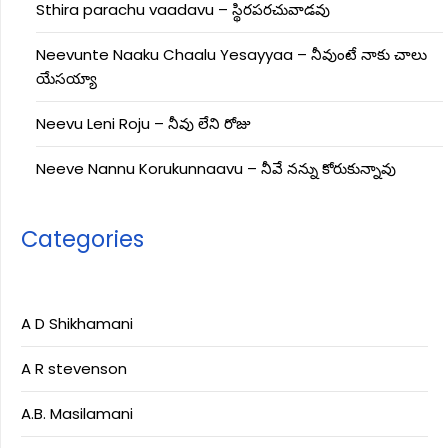
Sthira parachu vaadavu – స్థిరపరచువాడవు
Neevunte Naaku Chaalu Yesayyaa – నీవుంటే నాకు చాలు
యేసయ్యా
Neevu Leni Roju – నీవు లేని రోజు
Neeve Nannu Korukunnaavu – నీవే నన్ను కోరుకున్నావు
Categories
A D Shikhamani
A R stevenson
A.B. Masilamani