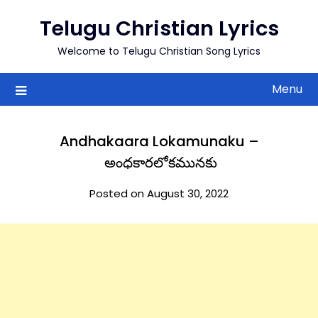
to
Telugu Christian Lyrics
content
Welcome to Telugu Christian Song Lyrics
Menu
Andhakaara Lokamunaku –
అంధకారలోకమునకు
Posted on August 30, 2022