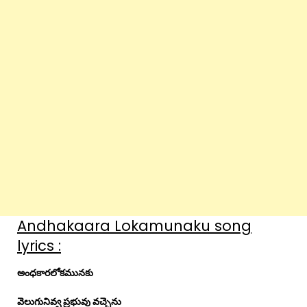
Andhakaara Lokamunaku song
lyrics :
అంధకారలోకమునకు
వెలుగునివ్వ ప్రభువు వచ్చెను