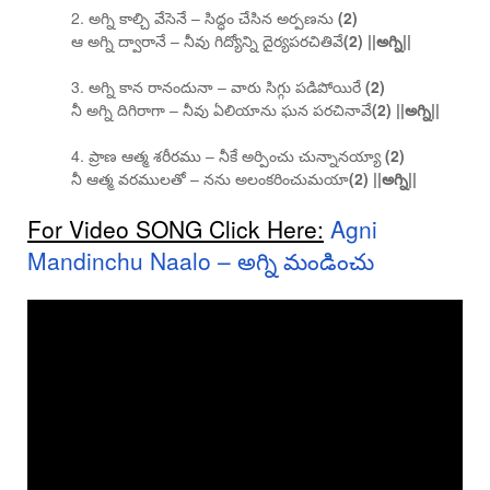
2. అగ్ని కాల్చి వేసెనే – సిద్ధం చేసిన అర్పణను
(2)
ఆ అగ్ని ద్వారానే – నీవు గిద్యోన్ని దైర్యపరచితివే
(2) ||అగ్ని||
3. అగ్ని కాన రానందునా – వారు సిగ్గు పడిపోయిరే
(2)
నీ అగ్ని దిగిరాగా – నీవు ఏలియాను ఘన పరచినావే
(2) ||అగ్ని||
4. ప్రాణ ఆత్మ శరీరము – నీకే అర్పించు చున్నానయ్యా
(2)
నీ ఆత్మ వరములతో – నను అలంకరించుమయా
(2) ||అగ్ని||
For Video SONG Click Here:
Agni
Mandinchu Naalo – అగ్ని మండించు