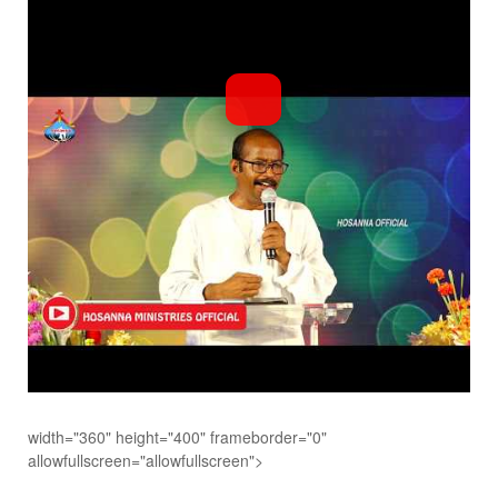
width="360" height="400" frameborder="0"
allowfullscreen="allowfullscreen">