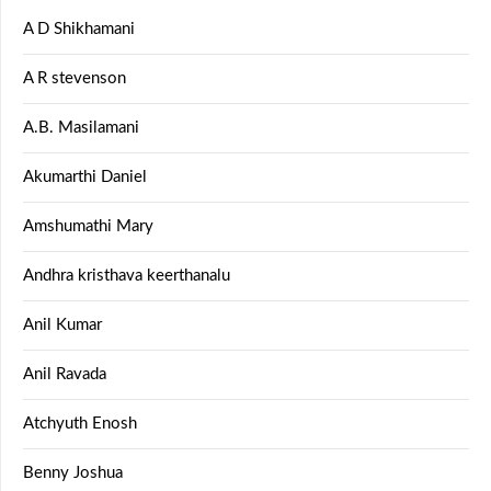
A D Shikhamani
A R stevenson
A.B. Masilamani
Akumarthi Daniel
Amshumathi Mary
Andhra kristhava keerthanalu
Anil Kumar
Anil Ravada
Atchyuth Enosh
Benny Joshua