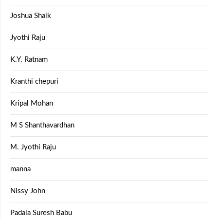
Joshua Shaik
Jyothi Raju
K.Y. Ratnam
Kranthi chepuri
Kripal Mohan
M S Shanthavardhan
M. Jyothi Raju
manna
Nissy John
Padala Suresh Babu