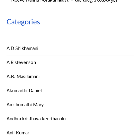
Neeve Nannu Korukunnaavu – నీవే నన్ను కోరుకున్నావు
Categories
A D Shikhamani
A R stevenson
A.B. Masilamani
Akumarthi Daniel
Amshumathi Mary
Andhra kristhava keerthanalu
Anil Kumar