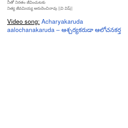
నీతో నిరతం జీవించుటకు
నిత్య జీవమియ్య అరుదెంచినావు ||వి విష్||
Video song:
Acharyakaruda
aalochanakaruda – ఆశ్చర్యకరుడా ఆలోచనకర్త