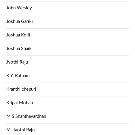
John Wesley
Joshua Gariki
Joshua Kolli
Joshua Shaik
Jyothi Raju
K.Y. Ratnam
Kranthi chepuri
Kripal Mohan
M S Shanthavardhan
M. Jyothi Raju