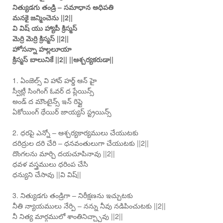
నిత్యుడగు తండ్రి – సమాధాన అధిపతి
మనకై జన్మించెను ||2||
వి విష్ యు హ్యాపీ క్రిస్మస్
మెర్రి మెర్రి క్రిస్మస్ ||2||
హోసన్నా హల్లలూయా
క్రిస్మస్ బాలునికే ||2|| ||ఆశ్చర్యకరుడా||
1. ఏంజెల్స్ వి హావ్ హర్డ్ ఆన్ హై
స్వీట్లీ సింగింగ్ ఓవర్ ద ప్లేయిన్స్
అండ్ ద మౌంటైన్స్ ఇన్ రిప్లై
ఏకోయింగ్ థేయిర్ జాయ్యస్ స్ట్రయిన్స్
2. ధరపై ఎన్నో – ఆశ్చర్యకార్యములు చేయుటకు
దరిద్రుల దరి చేరి – ధనవంతులుగా చేయుటకు ||2||
దొంగలను మార్చి దయచూపినావు ||2||
ధవళ వస్త్రములు ధరింప చేసి
ధన్యుని చేసావు ||వి విష్||
3. నిత్యుడగు తండ్రిగా – నిరీక్షణను ఇచ్చుటకు
నీతి న్యాయములు నేర్పి – నన్ను నీవు నడిపించుటకు ||2||
నీ నిత్య మార్గములో శాంతినిచ్చ్చావు ||2||