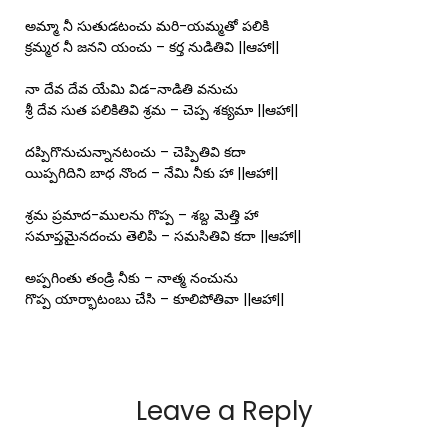
అమ్మా నీ సుతుడటంచు మరి-యమ్మతో పలికి
క్రమ్మర నీ జనని యంచు – కర్త నుడితివి ||ఆహా||
నా దేవ దేవ యేమి విడ-నాడితి వనుచు
శ్రీ దేవ సుత పలికితివి శ్రమ – చెప్ప శక్యమా ||ఆహా||
దప్పిగొనుచున్నానటంచు – చెప్పితివి కదా
యిప్పగిదిని బాధ నొంద – నేమి నీకు హా ||ఆహా||
శ్రమ ప్రమాద-ములను గొప్ప – శబ్ద మెత్తి హా
సమాప్తమైనదంచు తెలిపి – సమసితివి కదా ||ఆహా||
అప్పగింతు తండ్రి నీకు – నాత్మ నంచును
గొప్ప యార్భాటంబు చేసి – కూలిపోతివా ||ఆహా||
Leave a Reply