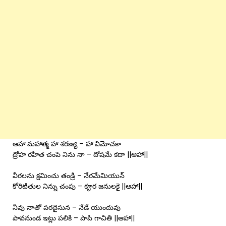
ఆహా మహాత్మ హా శరణ్య – హా విమోచకా
ద్రోహ రహిత చంపె నిను నా – దోషమే కదా ||ఆహా||
వీరలను క్షమించు తండ్రి – నేరమేమియున్
కోరిటితుల నిన్ను చంపు – కౄర జనులకై ||ఆహా||
నీవు నాతో పరదైసున – నేడే యుందువు
పావనుండ ఇట్లు పలికి – పాపి గాచితి ||ఆహా||