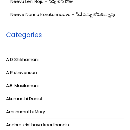
Neevu Leni Roju – నీవు లేని రోజు
Neeve Nannu Korukunnaavu – నీవే నన్ను కోరుకున్నావు
Categories
A D Shikhamani
A R stevenson
A.B. Masilamani
Akumarthi Daniel
Amshumathi Mary
Andhra kristhava keerthanalu