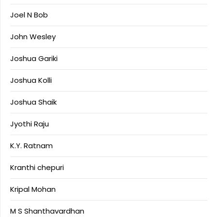
Joel N Bob
John Wesley
Joshua Gariki
Joshua Kolli
Joshua Shaik
Jyothi Raju
K.Y. Ratnam
Kranthi chepuri
Kripal Mohan
M S Shanthavardhan