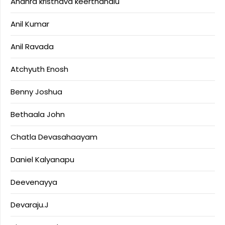
Andhra kristhava keerthanalu
Anil Kumar
Anil Ravada
Atchyuth Enosh
Benny Joshua
Bethaala John
Chatla Devasahaayam
Daniel Kalyanapu
Deevenayya
Devaraju.J