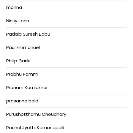
manna
Nissy John
Padala Suresh Babu
Paul Emmanuel
Philip Gariki
Prabhu Pammi
Pranam Kamlakhar
prasanna bold
Purushotthamu Choudhary
Rachel Jyothi Komanapalli