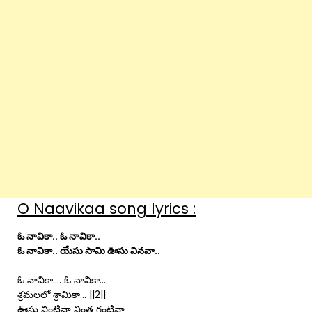
O Naavikaa song lyrics :
ఓ నావికా.. ఓ నావికా..
ఓ నావికా.. యేసు సామి ఊసు వినవా..
ఓ నావికా…. ఓ నావికా….
శ్రమలలో శ్రామికా… ||2||
ఊసు వింటివా వింత గంటివా