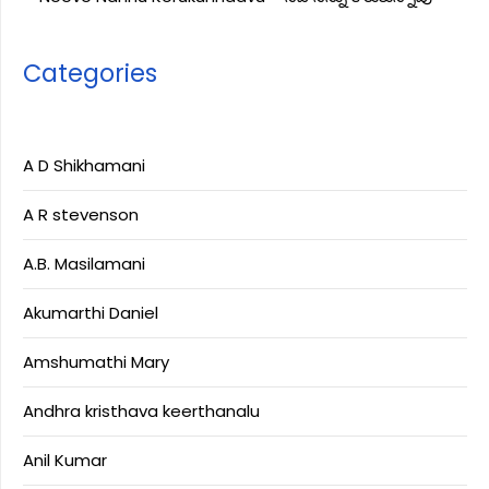
Categories
A D Shikhamani
A R stevenson
A.B. Masilamani
Akumarthi Daniel
Amshumathi Mary
Andhra kristhava keerthanalu
Anil Kumar