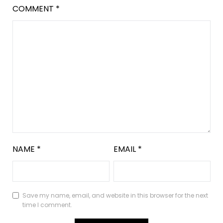
COMMENT
*
NAME
*
EMAIL
*
Save my name, email, and website in this browser for the next
time I comment.