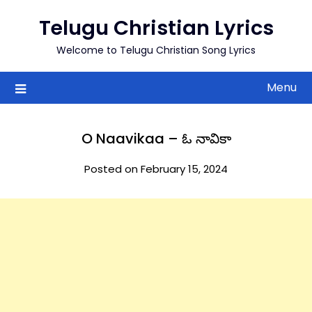
to
Telugu Christian Lyrics
content
Welcome to Telugu Christian Song Lyrics
Menu
O Naavikaa – ఓ నావికా
Posted on February 15, 2024