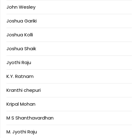
John Wesley
Joshua Gariki
Joshua Kolli
Joshua Shaik
Jyothi Raju
K.Y. Ratnam
Kranthi chepuri
Kripal Mohan
M S Shanthavardhan
M. Jyothi Raju