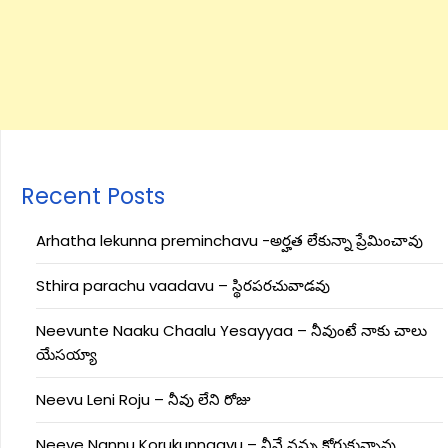
Recent Posts
Arhatha lekunna preminchavu -అర్హత లేకున్నా ప్రేమించావు
Sthira parachu vaadavu – స్థిరపరచువాడవు
Neevunte Naaku Chaalu Yesayyaa – నీవుంటే నాకు చాలు
యేసయ్యా
Neevu Leni Roju – నీవు లేని రోజు
Neeve Nannu Korukunnaavu – నీవే నన్ను కోరుకున్నావు