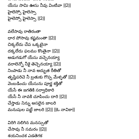
యేసు సామి ఊసు నీవు వింటివా ||2||
హైలెస్సో హైలెస్సా
హైలెస్సో హైలెస్సా ||2||
వలేసావు రాతిరంతా
ధార పోసావు కష్టమంతా ||2||
చిక్కలేదు చేప ఒక్కటైనా
దక్కలేదు ఫలము కొంతైనా ||2||
అడుగడుగో యేసు వచ్చెనయ్యా
వరాలెన్నో నీకై తెచ్చెనయ్యా ||2||
నింపాడు నీ నావ అద్భుత రీతితో
తృప్తిపరిచె నీ బ్రతుకు గొప్ప మేళ్ళతో ||2||
వెంబడించు యేసును పూర్ణ శక్తితో
యేసే ఈ జగతికి సర్వాధికారి
యేసే నీ నావకి చూపించు దారి ||2||
చేస్తాడు నిన్ను అసలైన జాలరి
మనుషుల పట్టే జాలరి ||2|| ||ఓ నావికా||
విరిగి నలిగిన మనస్సుతో
చేసావు నీ సమరం ||2||
శయనించక ఎడతెగక