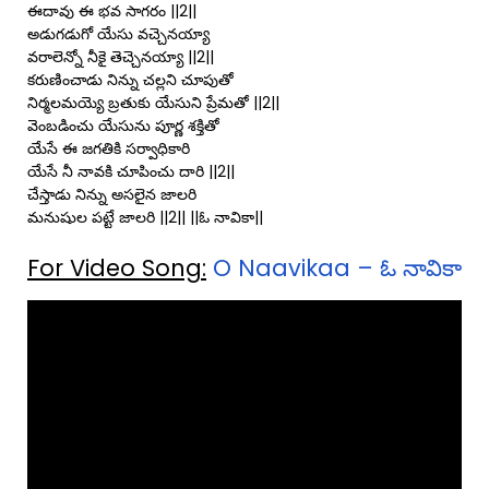
ఈదావు ఈ భవ సాగరం ||2||
అడుగడుగో యేసు వచ్చెనయ్యా
వరాలెన్నో నీకై తెచ్చెనయ్యా ||2||
కరుణించాడు నిన్ను చల్లని చూపుతో
నిర్మలమయ్యె బ్రతుకు యేసుని ప్రేమతో ||2||
వెంబడించు యేసును పూర్ణ శక్తితో
యేసే ఈ జగతికి సర్వాధికారి
యేసే నీ నావకి చూపించు దారి ||2||
చేస్తాడు నిన్ను అసలైన జాలరి
మనుషుల పట్టే జాలరి ||2|| ||ఓ నావికా||
For Video Song:
O Naavikaa – ఓ నావికా