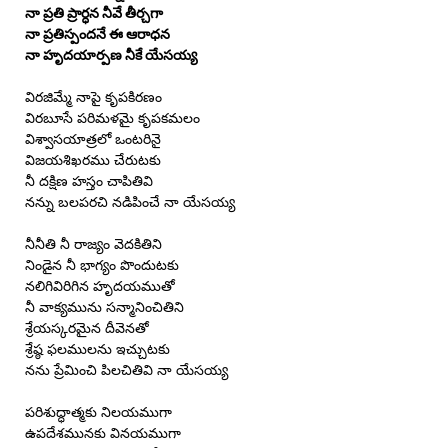
నా ప్రతి ప్రార్ధన నీవే తీర్చగా
నా ప్రతిస్పందనే ఈ ఆరాధన
నా హృదయార్పణ నీకే యేసయ్య
విరజిమ్మే నాపై కృపకిరణం
విరబూసే పరిమళమై కృపకమలం
విశ్వాసయాత్రలో ఒంటరినై
విజయశిఖరము చేరుటకు
నీ దక్షిణ హస్తం చాపితివి
నన్ను బలపరచి నడిపించే నా యేసయ్య
నీనీతి నీ రాజ్యం వెదకితిని
నిండైన నీ భాగ్యం పొందుటకు
నలిగివిరిగిన హృదయముతో
నీ వాక్యమును సన్మానించితిని
శ్రేయస్కరమైన దీవెనతో
శ్రేష్ఠ ఫలములను ఇచ్చుటకు
నను ప్రేమించి పిలచితివి నా యేసయ్య
పరిశుద్ధాత్మకు నిలయముగా
ఉపదేశమునకు వినయముగా