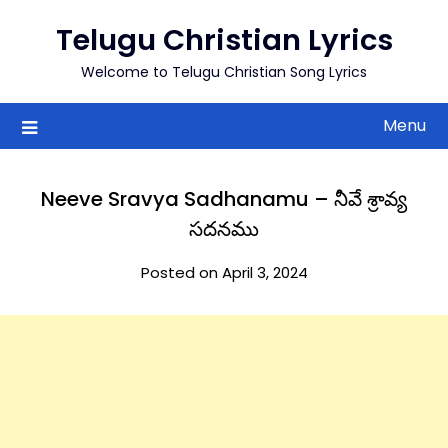
to
Telugu Christian Lyrics
content
Welcome to Telugu Christian Song Lyrics
Menu
Neeve Sravya Sadhanamu – నీవే శ్రావ్య
సదనము
Posted on April 3, 2024