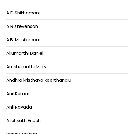
A D Shikhamani
A R stevenson
A.B. Masilamani
Akumarthi Daniel
Amshumathi Mary
Andhra kristhava keerthanalu
Anil Kumar
Anil Ravada
Atchyuth Enosh
Benny Joshua