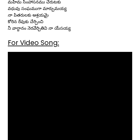
మహిమ సింహాసనము చేరుటకు
వధువు సంఘముగా మార్చుమయ్య
నా పితరులకు ఆశ్రయమై
కోరిన రేవుకు చేర్పించి
నీ వాగ్దానం నెరవేర్చితివి నా యేసయ్య
For Video Song: