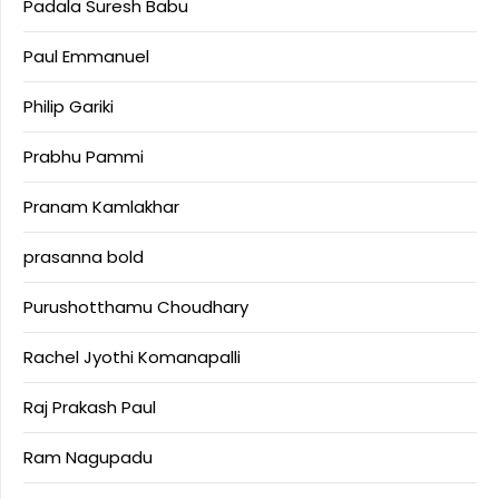
Padala Suresh Babu
Paul Emmanuel
Philip Gariki
Prabhu Pammi
Pranam Kamlakhar
prasanna bold
Purushotthamu Choudhary
Rachel Jyothi Komanapalli
Raj Prakash Paul
Ram Nagupadu