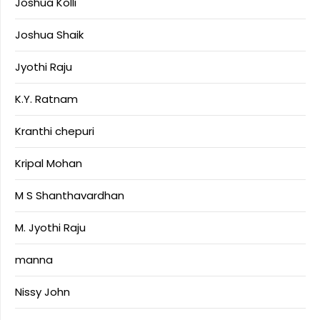
Joshua Kolli
Joshua Shaik
Jyothi Raju
K.Y. Ratnam
Kranthi chepuri
Kripal Mohan
M S Shanthavardhan
M. Jyothi Raju
manna
Nissy John