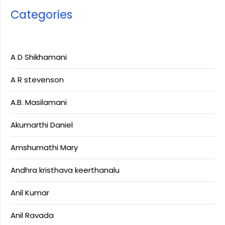
Categories
A D Shikhamani
A R stevenson
A.B. Masilamani
Akumarthi Daniel
Amshumathi Mary
Andhra kristhava keerthanalu
Anil Kumar
Anil Ravada