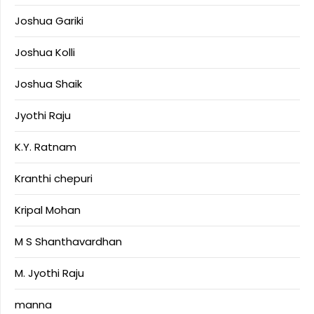
Joshua Gariki
Joshua Kolli
Joshua Shaik
Jyothi Raju
K.Y. Ratnam
Kranthi chepuri
Kripal Mohan
M S Shanthavardhan
M. Jyothi Raju
manna