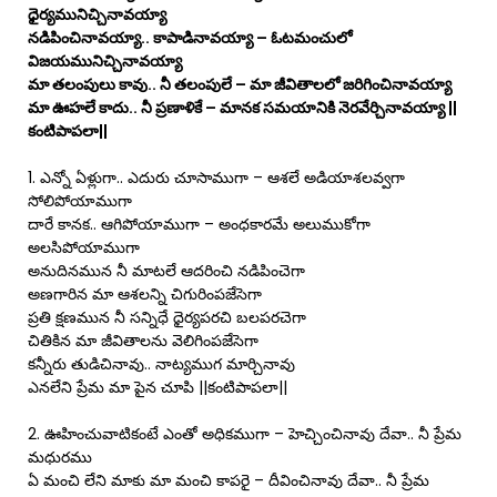
ధైర్యమునిచ్చినావయ్యా
నడిపించినావయ్యా.. కాపాడినావయ్యా – ఓటమంచులో
విజయమునిచ్చినావయ్యా
మా తలంపులు కావు.. నీ తలంపులే – మా జీవితాలలో జరిగించినావయ్యా
మా ఊహలే కాదు.. నీ ప్రణాళికే – మానక సమయానికి నెరవేర్చినావయ్యా ||
కంటిపాపలా||
1. ఎన్నో ఏళ్లుగా.. ఎదురు చూసాముగా – ఆశలే అడియాశలవ్వగా
సోలిపోయాముగా
దారే కానక.. ఆగిపోయాముగా – అంధకారమే అలుముకోగా
అలసిపోయాముగా
అనుదినమున నీ మాటలే ఆదరించి నడిపించెగా
అణగారిన మా ఆశలన్ని చిగురింపజేసెగా
ప్రతి క్షణమున నీ సన్నిధే ధైర్యపరచి బలపరచెగా
చితికిన మా జీవితాలను వెలిగింపజేసెగా
కన్నీరు తుడిచినావు.. నాట్యముగ మార్చినావు
ఎనలేని ప్రేమ మా పైన చూపి ||కంటిపాపలా||
2. ఊహించువాటికంటే ఎంతో అధికముగా – హెచ్చించినావు దేవా.. నీ ప్రేమ
మధురము
ఏ మంచి లేని మాకు మా మంచి కాపరై – దీవించినావు దేవా.. నీ ప్రేమ