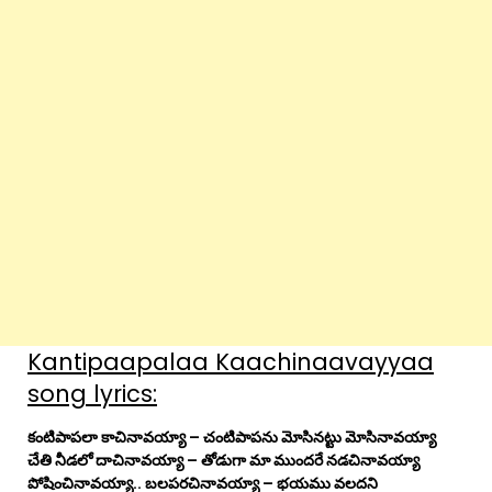
Kantipaapalaa Kaachinaavayyaa
song lyrics:
కంటిపాపలా కాచినావయ్యా – చంటిపాపను మోసినట్టు మోసినావయ్యా
చేతి నీడలో దాచినావయ్యా – తోడుగా మా ముందరే నడచినావయ్యా
పోషించినావయ్యా.. బలపరచినావయ్యా – భయము వలదని