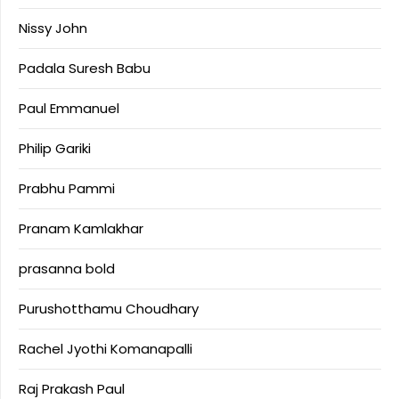
Nissy John
Padala Suresh Babu
Paul Emmanuel
Philip Gariki
Prabhu Pammi
Pranam Kamlakhar
prasanna bold
Purushotthamu Choudhary
Rachel Jyothi Komanapalli
Raj Prakash Paul