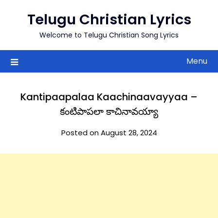
to
Telugu Christian Lyrics
content
Welcome to Telugu Christian Song Lyrics
Menu
Kantipaapalaa Kaachinaavayyaa –
కంటిపాపలా కాచినావయ్యా
Posted on August 28, 2024