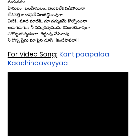
మరువము
హీనులం.. బలహీనులం.. నిలువలేక పడిపోయినా
లేవనెత్తి బండపైనే నిలబెట్టినావుగా
చీటికీ.. మాటి మాటికీ.. మా నమ్మకమే కోల్పోయినా
అడుగడుగున నీ నమ్మకత్వమును కనబరచినావుగా
పోగొట్టుకున్నదంతా.. రెట్టింపు చేసినావు
నీ గొప్ప ప్రేమ మా పైన చూపి ||కంటిపాపలా||
For Video Song:
Kantipaapalaa
Kaachinaavayyaa